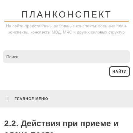
Перейти
к
ПЛАНКОНСПЕКТ
содержимому
На сайте представлены различные конспекты: военные план-
конспекты, конспекты МВД, МЧС и других силовых структур
ГЛАВНОЕ МЕНЮ
2.2. Действия при приеме и