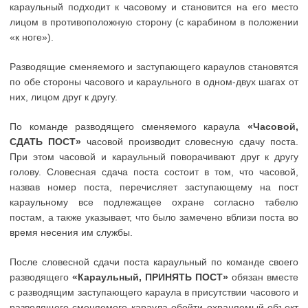
караульный подходит к часовому и становится на его место
лицом в противоположную сторону (с карабином в положении
«к ноге»).
Разводящие сменяемого и заступающего караулов становятся
по обе стороны часового и караульного в одном-двух шагах от
них, лицом друг к другу.
По команде разводящего сменяемого караула
«Часовой,
СДАТЬ ПОСТ»
часовой производит словесную сдачу поста.
При этом часовой и караульный поворачивают друг к другу
голову. Словесная сдача поста состоит в том, что часовой,
назвав номер поста, перечисляет заступающему на пост
караульному все подлежащее охране согласно табелю
постам, а также указывает, что было замечено вблизи поста во
время несения им службы.
После словесной сдачи поста караульный по команде своего
разводящего
«Караульный, ПРИНЯТЬ ПОСТ»
обязан вместе
с разводящим заступающего караула в присутствии часового и
разводящего сменяемого караула обойти охраняемый объект