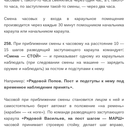
то часа, по заступлении такой-то смены, — через два часа.
Смена часовых у входа в караульное помещение
производится через каждые 30 минут помощником начальника
караула или начальником караула.
258.
При приближении смены к часовому на расстояние 10 —
15 шагов разводящий заступающего караула командует
:
«Смена — СТОЙ»
— и приказывает одному из караульных
наблюдать (при следовании смены на машине — зарядить
оружие и наблюдать) за постом и подступами к нему.
Например
: «Рядовой Попов. Пост и подступы к нему под
временное наблюдение принять».
Часовой при приближении смены становится лицом к ней и
самостоятельно берет автомат в положение «на ремень»
(карабин — «к ноге»). По команде разводящего заступающего
караула
«Рядовой Васильев, на пост шагом — МАРШ»
часовой принимает строевую стойку, делает шаг вправо,