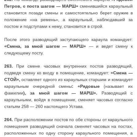
Петров, с поста шагом — МАРШ»
сменившийся караульный
становится позади смены и самостоятельно берет оружие в
положение «на ремень», а караульный, наблюдавший за
постом и подступами к нему, становится в строй.
После этого разводящий заступающего караула командует:
«Смена, за мной шагом — МАРШ»
— и ведет смену к
следующему посту.
263.
При смене часовых внутренних постов разводящий,
подведя смену ко входу в помещение, командует:
«Смена —
СТОЙ»,
оставляет одного из караульных старшим и командует
караульным очередной смены
: «Рядовые
(называет их
фамилии
), за мной шагом — МАРШ».
Разводящий с
караульными, войдя в помещение, сменяет часовых согласно
статьям 258 — 260 настоящего Устава.
264.
При расположении постов по обе стороны от караульного
помещения разводящий сначала сменяет часовых на постах,
расположенных по одну сторону караульного помещения, а