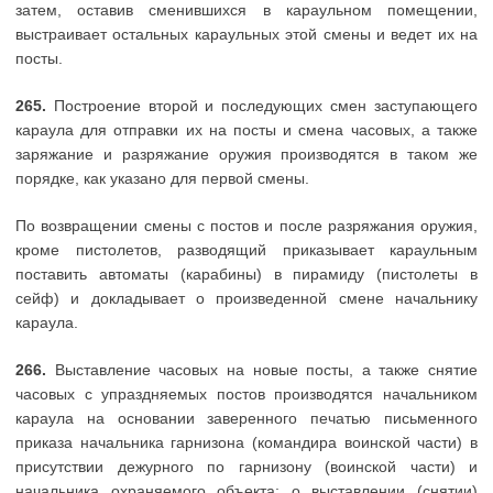
затем, оставив сменившихся в караульном помещении,
выстраивает остальных караульных этой смены и ведет их на
посты.
265.
Построение второй и последующих смен заступающего
караула для отправки их на посты и смена часовых, а также
заряжание и разряжание оружия производятся в таком же
порядке, как указано для первой смены.
По возвращении смены с постов и после разряжания оружия,
кроме пистолетов, разводящий приказывает караульным
поставить автоматы (карабины) в пирамиду (пистолеты в
сейф) и докладывает о произведенной смене начальнику
караула.
266.
Выставление часовых на новые посты, а также снятие
часовых с упраздняемых постов производятся начальником
караула на основании заверенного печатью письменного
приказа начальника гарнизона (командира воинской части) в
присутствии дежурного по гарнизону (воинской части) и
начальника охраняемого объекта; о выставлении (снятии)