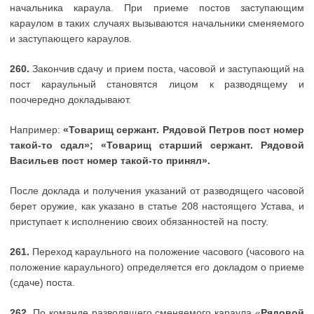
начальника караула. При приеме постов заступающим
караулом в таких случаях вызываются начальники сменяемого
и заступающего караулов.
260.
Закончив сдачу и прием поста, часовой и заступающий на
пост караульный становятся лицом к разводящему и
поочередно докладывают.
Например:
«Товарищ сержант. Рядовой Петров пост номер
такой-то сдал»; «Товарищ старший сержант. Рядовой
Васильев пост номер такой-то принял».
После доклада и получения указаний от разводящего часовой
берет оружие, как указано в статье 208 настоящего Устава, и
приступает к исполнению своих обязанностей на посту.
261.
Переход караульного на положение часового (часового на
положение караульного) определяется его докладом о приеме
(сдаче) поста.
262.
По команде разводящего сменяемого караула «
Рядовой