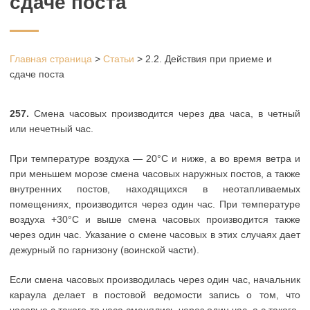
сдаче поста
Главная страница
>
Статьи
>
2.2. Действия при приеме и
сдаче поста
257.
Смена часовых производится через два часа, в четный
или нечетный час.
При температуре воздуха — 20°С и ниже, а во время ветра и
при меньшем морозе смена часовых наружных постов, а также
внутренних постов, находящихся в неотапливаемых
помещениях, производится через один час. При температуре
воздуха +30°С и выше смена часовых производится также
через один час. Указание о смене часовых в этих случаях дает
дежурный по гарнизону (воинской части).
Если смена часовых производилась через один час, начальник
караула делает в постовой ведомости запись о том, что
часовые с такого-то часа сменялись через один час, а с такого-