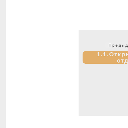
Навигация
по
Предыд
записям
1.1.Откр
от