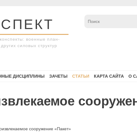
СПЕКТ
конспекты: военные план-
других силовых структур
ННЫЕ ДИСЦИПЛИНЫ
ЗАЧЕТЫ
СТАТЬИ
КАРТА САЙТА
О С
извлекаемое сооруже
роизвлекаемое сооружение «Пакет»