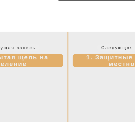
Предыдущая
ущая запись
Следующая 
запись:
ытая щель на
1. Защитные
деление
местно