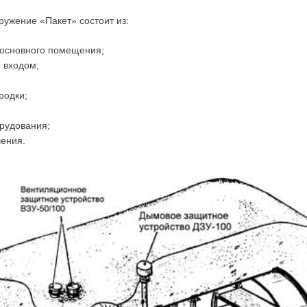
ужение «Пакет» состоит из:
 основного помещения;
 входом;
родки;
рудования;
чения.