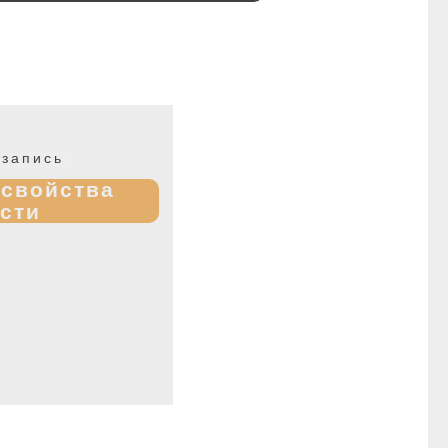
Следующая
запись
запись:
 свойства
сти