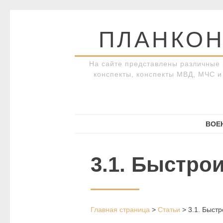
Перейти
к
ПЛАНКОН
содержимому
На сайте представлены различные 
конспекты, конспекты МВД, МЧС и 
ВОЕ
3.1. Быстро
Главная страница
>
Статьи
>
3.1. Быст