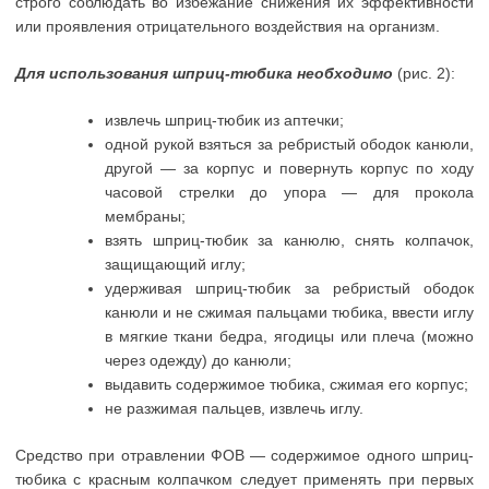
строго соблюдать во избежание снижения их эффективности
или проявления отрицательного воздействия на организм.
Для использования шприц-тюбика необходимо
(рис. 2):
извлечь шприц-тюбик из аптечки;
одной рукой взяться за ребристый ободок канюли,
другой — за корпус и повернуть корпус по ходу
часовой стрелки до упора — для прокола
мембраны;
взять шприц-тюбик за канюлю, снять колпачок,
защищающий иглу;
удерживая шприц-тюбик за ребристый ободок
канюли и не сжимая пальцами тюбика, ввести иглу
в мягкие ткани бедра, ягодицы или плеча (можно
через одежду) до канюли;
выдавить содержимое тюбика, сжимая его корпус;
не разжимая пальцев, извлечь иглу.
Средство при отравлении ФОВ — содержимое одного шприц-
тюбика с красным колпачком следует применять при первых