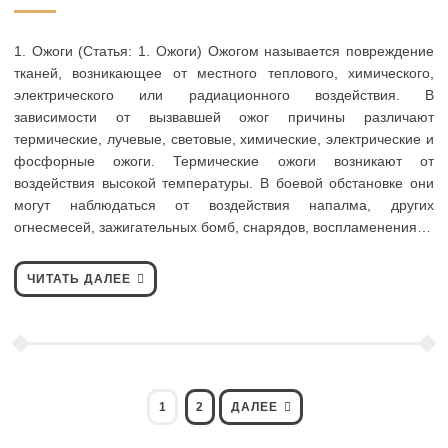
1. Ожоги (Статья: 1. Ожоги) Ожогом называется повреждение
тканей, возникающее от местного теплового, химического,
электрического или радиационного воздействия. В
зависимости от вызвавшей ожог причины различают
термические, лучевые, световые, химические, электрические и
фосфорные ожоги. Термические ожоги возникают от
воздействия высокой температуры. В боевой обстановке они
могут наблюдаться от воздействия напалма, других
огнесмесей, зажигательных бомб, снарядов, воспламенения…
ЧИТАТЬ ДАЛЕЕ
Навигация
СТРАНИЦА
СТРАНИЦА
1
2
ДАЛЕЕ
по