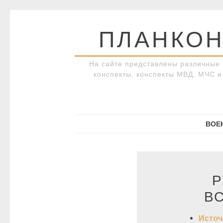
Перейти
к
ПЛАНКОН
содержимому
На сайте представлены различные 
конспекты, конспекты МВД, МЧС и 
ВОЕ
Р
В
Источ