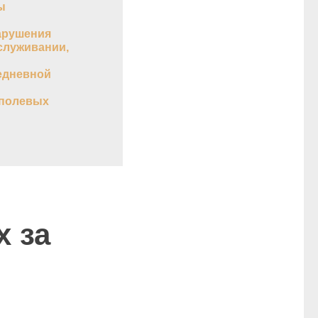
ы
арушения
служивании,
едневной
 полевых
 за