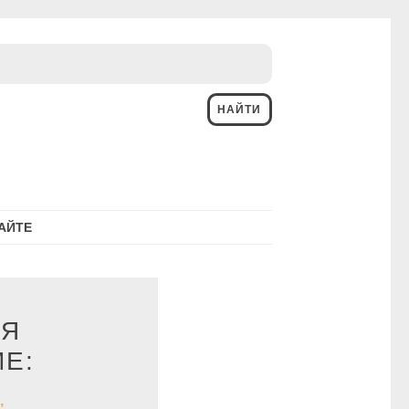
АЙТЕ
ИЯ
Е:
,