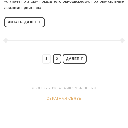
уступает по этому показателю одношажному; поэтому сильные
лыжники применяют…
ЧИТАТЬ ДАЛЕЕ
Навигация
СТРАНИЦА
СТРАНИЦА
1
2
ДАЛЕЕ
по
записям
© 2010 - 2026 PLANKONSPEKT.RU
ОБРАТНАЯ СВЯЗЬ